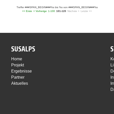
Treffer ###SPAN_BEGIN###%s bis %s von ###SPAN_BEGIN###%s
<< Erste
< Vorherige
1-100
101-120
Nächste >
Letzte >>
SUSALPS
S
Home
K
Projekt
L
Ergebnisse
D
Partner
In
Aktuelles
I
D